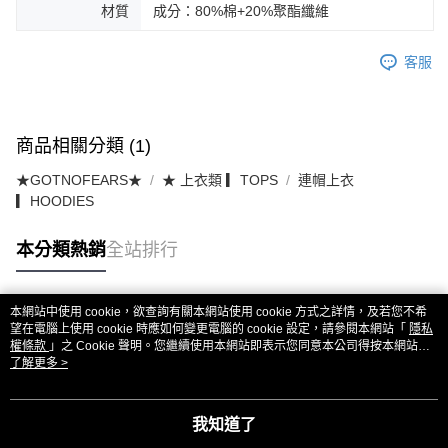
材質
成分：80%棉+20%聚酯纖維
客服
商品相關分類 (1)
★GOTNOFEARS★
★ 上衣類 ▎TOPS
連帽上衣
▎HOODIES
本分類熱銷
全站排行
本網站中使用 cookie，欲查詢有關本網站使用 cookie 方式之詳情，及若您不希
熱門標籤
望在電腦上使用 cookie 時應如何變更電腦的 cookie 設定，請參閱本網站「
隱私
權條款
」之 Cookie 聲明。您繼續使用本網站即表示您同意本公司得按本網站使
用條款之 Cookie 聲明使用 cookie。
了解更多 >
我知道了