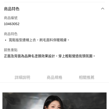
Apple Pay
商品特色
悠遊付
商品編號
AFTEE先享後付
10463052
相關說明
【關於「AFTEE先享後付」】
ATM付款
商品特色
AFTEE先享後付是「在收到商品之後才付款」的支付方式。 讓您購物簡單
便利好安心！
寬鬆版型連帽上衣，刷毛面料保暖親膚。
１．簡單：不需註冊會員、不需綁卡、不需儲值。
運送方式
２．便利：只要手機號碼，簡訊認證，即可結帳。
銷售重點
３．安心：先確認商品／服務後，再付款。
付款後全家取貨
正面及背面為品牌名塗鴉效果設計，穿上輕鬆營造街頭氛圍。
每筆NT$60
【「AFTEE先享後付」結帳流程】
１．於結帳方式選擇「AFTEE先享後付」後，將跳轉至「AFTEE先享後付」
付款後7-11取貨
結帳頁面，進行簡訊認證並確認金額後，即可完成結帳。
２．訂單成立數日內，您將收到繳費通知簡訊。
每筆NT$60
詳細說明
商品規格
相關推薦
３．收到繳費通知簡訊後14天內，點擊此簡訊中的連結，可透過四大超商／
ATM／網路銀行／等多元方式進行付款，方視為交易完成。
宅配
※ 請注意：結帳手續完成當下不需立刻繳費，但若您需要取消訂單，請聯絡
每筆NT$190，滿NT$6,000(含以上)免運費
購買商品的店家。未經商家同意取消之訂單仍視為有效，需透過AFTEE先享
後付繳納相關費用。
離島宅配
※ 交易是否成功請以「AFTEE先享後付 」之結帳頁面顯示為準，若有關於
是否繳費成功／繳費後需取消欲退款等相關疑問，請聯繫「AFTEE先享後付
每筆NT$320，滿NT$8,000(含以上)免運費
客戶支援中心」
https://netprotections.freshdesk.com/support/home