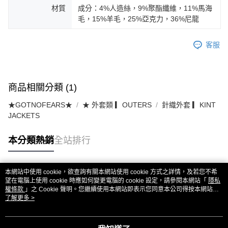
材質
成分：4%人造絲，9%聚酯纖維，11%馬海
毛，15%羊毛，25%亞克力，36%尼龍
客服
商品相關分類 (1)
★GOTNOFEARS★
★ 外套類 ▎OUTERS
針織外套 ▎KINT
JACKETS
本分類熱銷
全站排行
本網站中使用 cookie，欲查詢有關本網站使用 cookie 方式之詳情，及若您不希
熱門標籤
望在電腦上使用 cookie 時應如何變更電腦的 cookie 設定，請參閱本網站「
隱私
權條款
」之 Cookie 聲明。您繼續使用本網站即表示您同意本公司得按本網站使
用條款之 Cookie 聲明使用 cookie。
了解更多 >