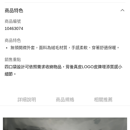
Apple Pay
商品特色
悠遊付
商品編號
AFTEE先享後付
10463074
相關說明
【關於「AFTEE先享後付」】
ATM付款
商品特色
AFTEE先享後付是「在收到商品之後才付款」的支付方式。 讓您購物簡單
便利好安心！
無領開襟外套，面料為絨毛材質，手感柔軟、穿著舒適保暖。
１．簡單：不需註冊會員、不需綁卡、不需儲值。
運送方式
２．便利：只要手機號碼，簡訊認證，即可結帳。
銷售重點
３．安心：先確認商品／服務後，再付款。
付款後全家取貨
四口袋設計可依照需求收納物品，背後真皮LOGO皮牌增添質感小
每筆NT$60
【「AFTEE先享後付」結帳流程】
細節。
１．於結帳方式選擇「AFTEE先享後付」後，將跳轉至「AFTEE先享後付」
付款後7-11取貨
結帳頁面，進行簡訊認證並確認金額後，即可完成結帳。
２．訂單成立數日內，您將收到繳費通知簡訊。
每筆NT$60
３．收到繳費通知簡訊後14天內，點擊此簡訊中的連結，可透過四大超商／
ATM／網路銀行／等多元方式進行付款，方視為交易完成。
詳細說明
商品規格
相關推薦
宅配
※ 請注意：結帳手續完成當下不需立刻繳費，但若您需要取消訂單，請聯絡
每筆NT$190，滿NT$6,000(含以上)免運費
購買商品的店家。未經商家同意取消之訂單仍視為有效，需透過AFTEE先享
後付繳納相關費用。
離島宅配
※ 交易是否成功請以「AFTEE先享後付 」之結帳頁面顯示為準，若有關於
是否繳費成功／繳費後需取消欲退款等相關疑問，請聯繫「AFTEE先享後付
每筆NT$320，滿NT$8,000(含以上)免運費
客戶支援中心」
https://netprotections.freshdesk.com/support/home