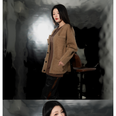
付款後門市自取
【注意事項】
１．透過由恩沛科技股份有限公司提供之「AFTEE先享後付」服務完成之交
免運費
易，需依本服務之必要範圍內提供個人資料，並將交易相關給付款項請求債
權轉讓予恩沛科技股份有限公司。
國家/地區配送
查看運費
２．關於個人資料處理事宜，請瀏覽以下網址：
https://aftee.tw/terms/#terms3
３．未成年的使用者請事先徵得法定代理人或監護人之同意方可使用
「AFTEE先享後付」，若未經同意申辦者引起之損失，本公司不負相關責
任。
４．使用「AFTEE先享後付」時，將依據個別帳號之用戶狀況，依本公司即
時審查核予不同之上限額度；若仍有額度不足之情形，本公司將視審查結果
請求用戶進行身份認證。
５．嚴禁一人註冊多個帳號或使用他人資訊註冊。若發現惡意使用之情形，
恩沛科技股份有限公司將有權停止該用戶之使用額度並採取法律行動。