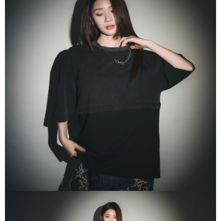
付款後門市自取
【注意事項】
１．透過由恩沛科技股份有限公司提供之「AFTEE先享後付」服務完成之交
免運費
易，需依本服務之必要範圍內提供個人資料，並將交易相關給付款項請求債
權轉讓予恩沛科技股份有限公司。
國家/地區配送
查看運費
２．關於個人資料處理事宜，請瀏覽以下網址：
https://aftee.tw/terms/#terms3
３．未成年的使用者請事先徵得法定代理人或監護人之同意方可使用
「AFTEE先享後付」，若未經同意申辦者引起之損失，本公司不負相關責
任。
４．使用「AFTEE先享後付」時，將依據個別帳號之用戶狀況，依本公司即
時審查核予不同之上限額度；若仍有額度不足之情形，本公司將視審查結果
請求用戶進行身份認證。
５．嚴禁一人註冊多個帳號或使用他人資訊註冊。若發現惡意使用之情形，
恩沛科技股份有限公司將有權停止該用戶之使用額度並採取法律行動。