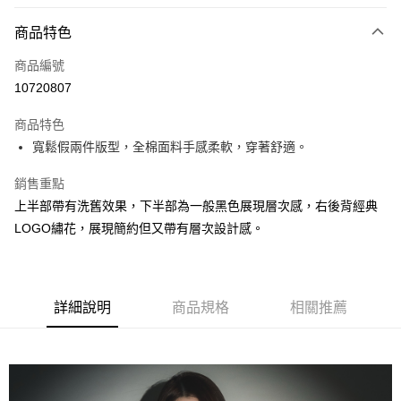
Apple Pay
商品特色
悠遊付
商品編號
AFTEE先享後付
10720807
相關說明
【關於「AFTEE先享後付」】
ATM付款
商品特色
AFTEE先享後付是「在收到商品之後才付款」的支付方式。 讓您購物簡單
便利好安心！
寬鬆假兩件版型，全棉面料手感柔軟，穿著舒適。
１．簡單：不需註冊會員、不需綁卡、不需儲值。
運送方式
２．便利：只要手機號碼，簡訊認證，即可結帳。
銷售重點
３．安心：先確認商品／服務後，再付款。
付款後全家取貨
上半部帶有洗舊效果，下半部為一般黑色展現層次感，右後背經典
每筆NT$60
【「AFTEE先享後付」結帳流程】
LOGO繡花，展現簡約但又帶有層次設計感。
１．於結帳方式選擇「AFTEE先享後付」後，將跳轉至「AFTEE先享後付」
付款後7-11取貨
結帳頁面，進行簡訊認證並確認金額後，即可完成結帳。
２．訂單成立數日內，您將收到繳費通知簡訊。
每筆NT$60
３．收到繳費通知簡訊後14天內，點擊此簡訊中的連結，可透過四大超商／
ATM／網路銀行／等多元方式進行付款，方視為交易完成。
詳細說明
商品規格
相關推薦
宅配
※ 請注意：結帳手續完成當下不需立刻繳費，但若您需要取消訂單，請聯絡
每筆NT$190，滿NT$6,000(含以上)免運費
購買商品的店家。未經商家同意取消之訂單仍視為有效，需透過AFTEE先享
後付繳納相關費用。
離島宅配
※ 交易是否成功請以「AFTEE先享後付 」之結帳頁面顯示為準，若有關於
是否繳費成功／繳費後需取消欲退款等相關疑問，請聯繫「AFTEE先享後付
每筆NT$320，滿NT$8,000(含以上)免運費
客戶支援中心」
https://netprotections.freshdesk.com/support/home