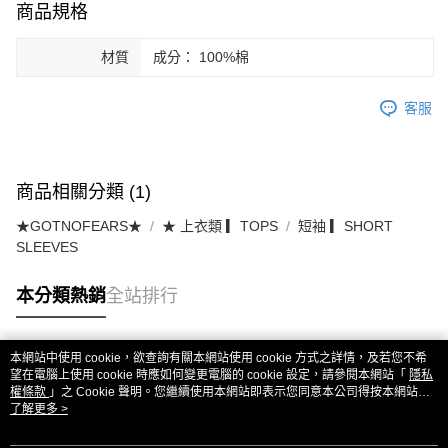
商品規格
材質
成分： 100%棉
客服
商品相關分類 (1)
★GOTNOFEARS★
★ 上衣類 ▎TOPS
短袖 ▎SHORT
SLEEVES
本分類熱銷
全站排行
本網站中使用 cookie，欲查詢有關本網站使用 cookie 方式之詳情，及若您不希
熱門標籤
望在電腦上使用 cookie 時應如何變更電腦的 cookie 設定，請參閱本網站「
隱私
權條款
」之 Cookie 聲明。您繼續使用本網站即表示您同意本公司得按本網站使
用條款之 Cookie 聲明使用 cookie。
了解更多 >