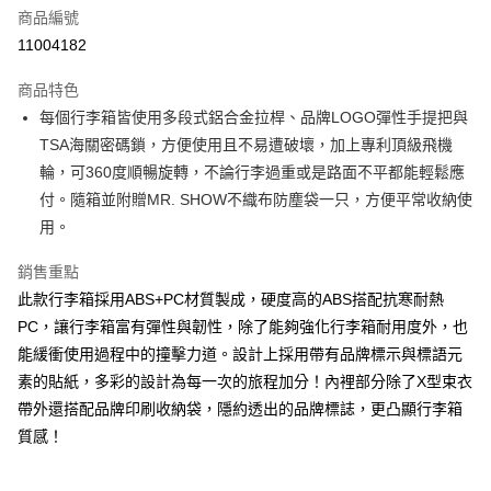
商品編號
AFTEE先享後付
11004182
相關說明
【關於「AFTEE先享後付」】
ATM付款
商品特色
AFTEE先享後付是「在收到商品之後才付款」的支付方式。 讓您購物簡單
便利好安心！
每個行李箱皆使用多段式鋁合金拉桿、品牌LOGO彈性手提把與
１．簡單：不需註冊會員、不需綁卡、不需儲值。
運送方式
TSA海關密碼鎖，方便使用且不易遭破壞，加上專利頂級飛機
２．便利：只要手機號碼，簡訊認證，即可結帳。
３．安心：先確認商品／服務後，再付款。
輪，可360度順暢旋轉，不論行李過重或是路面不平都能輕鬆應
宅配
付。隨箱並附贈MR. SHOW不織布防塵袋一只，方便平常收納使
每筆NT$190，滿NT$6,000(含以上)免運費
【「AFTEE先享後付」結帳流程】
用。
１．於結帳方式選擇「AFTEE先享後付」後，將跳轉至「AFTEE先享後付」
離島宅配
結帳頁面，進行簡訊認證並確認金額後，即可完成結帳。
２．訂單成立數日內，您將收到繳費通知簡訊。
銷售重點
每筆NT$320，滿NT$8,000(含以上)免運費
３．收到繳費通知簡訊後14天內，點擊此簡訊中的連結，可透過四大超商／
此款行李箱採用ABS+PC材質製成，硬度高的ABS搭配抗寒耐熱
ATM／網路銀行／等多元方式進行付款，方視為交易完成。
付款後門市自取
PC，讓行李箱富有彈性與韌性，除了能夠強化行李箱耐用度外，也
※ 請注意：結帳手續完成當下不需立刻繳費，但若您需要取消訂單，請聯絡
免運費
購買商品的店家。未經商家同意取消之訂單仍視為有效，需透過AFTEE先享
能緩衝使用過程中的撞擊力道。設計上採用帶有品牌標示與標語元
後付繳納相關費用。
素的貼紙，多彩的設計為每一次的旅程加分！內裡部分除了X型束衣
國家/地區配送
※ 交易是否成功請以「AFTEE先享後付 」之結帳頁面顯示為準，若有關於
查看運費
是否繳費成功／繳費後需取消欲退款等相關疑問，請聯繫「AFTEE先享後付
帶外還搭配品牌印刷收納袋，隱約透出的品牌標誌，更凸顯行李箱
客戶支援中心」
https://netprotections.freshdesk.com/support/home
質感！
【注意事項】
１．透過由恩沛科技股份有限公司提供之「AFTEE先享後付」服務完成之交