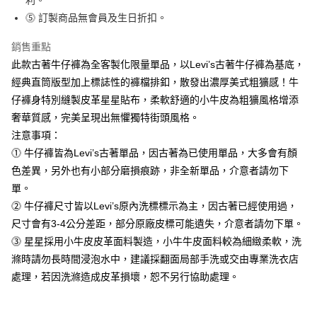
利。
後付繳納相關費用。
國家/地區配送
※ 交易是否成功請以「AFTEE先享後付 」之結帳頁面顯示為準，若有關於
查看運費
⓹ 訂製商品無會員及生日折扣。
是否繳費成功／繳費後需取消欲退款等相關疑問，請聯繫「AFTEE先享後付
客戶支援中心」
https://netprotections.freshdesk.com/support/home
銷售重點
此款古著牛仔褲為全客製化限量單品，以Levi’s古著牛仔褲為基底，
【注意事項】
１．透過由恩沛科技股份有限公司提供之「AFTEE先享後付」服務完成之交
經典直筒版型加上標誌性的褲檔排釦，散發出濃厚美式粗獷感！牛
易，需依本服務之必要範圍內提供個人資料，並將交易相關給付款項請求債
仔褲身特別縫製皮革星星貼布，柔軟舒適的小牛皮為粗獷風格增添
權轉讓予恩沛科技股份有限公司。
２．關於個人資料處理事宜，請瀏覽以下網址：
奢華質感，完美呈現出無懼獨特街頭風格。
https://aftee.tw/terms/#terms3
注意事項：
３．未成年的使用者請事先徵得法定代理人或監護人之同意方可使用
⓵ 牛仔褲皆為Levi’s古著單品，因古著為已使用單品，大多會有顏
「AFTEE先享後付」，若未經同意申辦者引起之損失，本公司不負相關責
任。
色差異，另外也有小部分磨損痕跡，非全新單品，介意者請勿下
４．使用「AFTEE先享後付」時，將依據個別帳號之用戶狀況，依本公司即
單。
時審查核予不同之上限額度；若仍有額度不足之情形，本公司將視審查結果
⓶ 牛仔褲尺寸皆以Levi’s原內洗標標示為主，因古著已經使用過，
請求用戶進行身份認證。
５．嚴禁一人註冊多個帳號或使用他人資訊註冊。若發現惡意使用之情形，
尺寸會有3-4公分差距，部分原廠皮標可能遺失，介意者請勿下單。
恩沛科技股份有限公司將有權停止該用戶之使用額度並採取法律行動。
⓷ 星星採用小牛皮皮革面料製造，小牛牛皮面料較為細緻柔軟，洗
滌時請勿長時間浸泡水中，建議採翻面局部手洗或交由專業洗衣店
處理，若因洗滌造成皮革損壞，恕不另行協助處理。