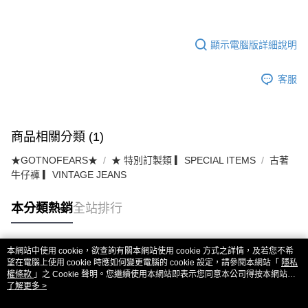
顯示電腦版詳細說明
客服
商品相關分類 (1)
★GOTNOFEARS★
★ 特別訂製類 ▎SPECIAL ITEMS
古著
牛仔褲 ▎VINTAGE JEANS
本分類熱銷
全站排行
本網站中使用 cookie，欲查詢有關本網站使用 cookie 方式之詳情，及若您不希
熱門標籤
望在電腦上使用 cookie 時應如何變更電腦的 cookie 設定，請參閱本網站「
隱私
權條款
」之 Cookie 聲明。您繼續使用本網站即表示您同意本公司得按本網站使
用條款之 Cookie 聲明使用 cookie。
了解更多 >