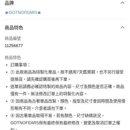
品牌
信用卡一次付款
★GOTNOFEARS★
Apple Pay
商品特色
悠遊付
商品編號
AFTEE先享後付
11256677
相關說明
【關於「AFTEE先享後付」】
ATM付款
商品特色
AFTEE先享後付是「在收到商品之後才付款」的支付方式。 讓您購物簡單
便利好安心！
訂購事項：
１．簡單：不需註冊會員、不需綁卡、不需儲值。
運送方式
⓵ 此款商品為特製化單品，故不適用7天鑑賞期，也不另行接受
２．便利：只要手機號碼，簡訊認證，即可結帳。
３．安心：先確認商品／服務後，再付款。
退換貨，請先確認購買後再下單。
宅配
送單前請務必確認特製的商品內容、尺寸及顏色是否正確，商品
每筆NT$190，滿NT$6,000(含以上)免運費
【「AFTEE先享後付」結帳流程】
僅有一件，無法修改訂單上的特製化內容。
１．於結帳方式選擇「AFTEE先享後付」後，將跳轉至「AFTEE先享後付」
離島宅配
結帳頁面，進行簡訊認證並確認金額後，即可完成結帳。
⓷ 因商品為古著單品改製，顏色、版型及尺寸會因時間及使用情
２．訂單成立數日內，您將收到繳費通知簡訊。
每筆NT$320，滿NT$8,000(含以上)免運費
形略有不同，介意者請勿下單。
３．收到繳費通知簡訊後14天內，點擊此簡訊中的連結，可透過四大超商／
ATM／網路銀行／等多元方式進行付款，方視為交易完成。
⓸ 因古著單品取得不易，若有顏色、尺寸缺碼狀況，
付款後門市自取
※ 請注意：結帳手續完成當下不需立刻繳費，但若您需要取消訂單，請聯絡
GOTNOFEARS保有最終保有最終修改、變更及取消訂單之權
免運費
購買商品的店家。未經商家同意取消之訂單仍視為有效，需透過AFTEE先享