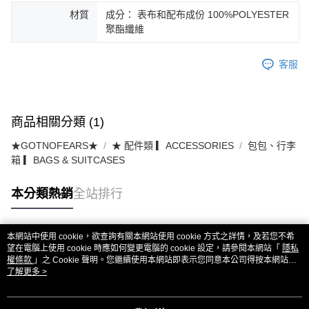
材質
成分： 表布和配布成份 100%POLYESTER
聚酯纖維
客服
商品相關分類 (1)
★GOTNOFEARS★
★ 配件類 ▎ACCESSORIES
包包、行李
箱 ▎BAGS & SUITCASES
本分類熱銷
全站排行
本網站中使用 cookie，欲查詢有關本網站使用 cookie 方式之詳情，及若您不希
熱門標籤
望在電腦上使用 cookie 時應如何變更電腦的 cookie 設定，請參閱本網站「
隱私
權條款
」之 Cookie 聲明。您繼續使用本網站即表示您同意本公司得按本網站使
用條款之 Cookie 聲明使用 cookie。
了解更多 >