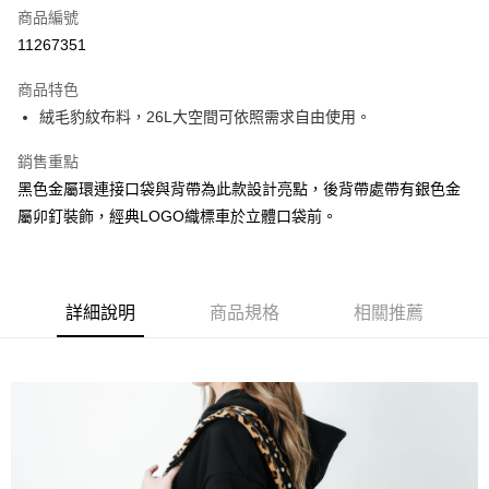
商品編號
AFTEE先享後付
11267351
相關說明
【關於「AFTEE先享後付」】
ATM付款
商品特色
AFTEE先享後付是「在收到商品之後才付款」的支付方式。 讓您購物簡單
便利好安心！
絨毛豹紋布料，26L大空間可依照需求自由使用。
１．簡單：不需註冊會員、不需綁卡、不需儲值。
運送方式
２．便利：只要手機號碼，簡訊認證，即可結帳。
銷售重點
３．安心：先確認商品／服務後，再付款。
付款後全家取貨
黑色金屬環連接口袋與背帶為此款設計亮點，後背帶處帶有銀色金
每筆NT$60
【「AFTEE先享後付」結帳流程】
屬卯釘裝飾，經典LOGO織標車於立體口袋前。
１．於結帳方式選擇「AFTEE先享後付」後，將跳轉至「AFTEE先享後付」
付款後7-11取貨
結帳頁面，進行簡訊認證並確認金額後，即可完成結帳。
２．訂單成立數日內，您將收到繳費通知簡訊。
每筆NT$60
３．收到繳費通知簡訊後14天內，點擊此簡訊中的連結，可透過四大超商／
ATM／網路銀行／等多元方式進行付款，方視為交易完成。
詳細說明
商品規格
相關推薦
宅配
※ 請注意：結帳手續完成當下不需立刻繳費，但若您需要取消訂單，請聯絡
每筆NT$190，滿NT$6,000(含以上)免運費
購買商品的店家。未經商家同意取消之訂單仍視為有效，需透過AFTEE先享
後付繳納相關費用。
離島宅配
※ 交易是否成功請以「AFTEE先享後付 」之結帳頁面顯示為準，若有關於
是否繳費成功／繳費後需取消欲退款等相關疑問，請聯繫「AFTEE先享後付
每筆NT$320，滿NT$8,000(含以上)免運費
客戶支援中心」
https://netprotections.freshdesk.com/support/home
付款後門市自取
【注意事項】
１．透過由恩沛科技股份有限公司提供之「AFTEE先享後付」服務完成之交
免運費