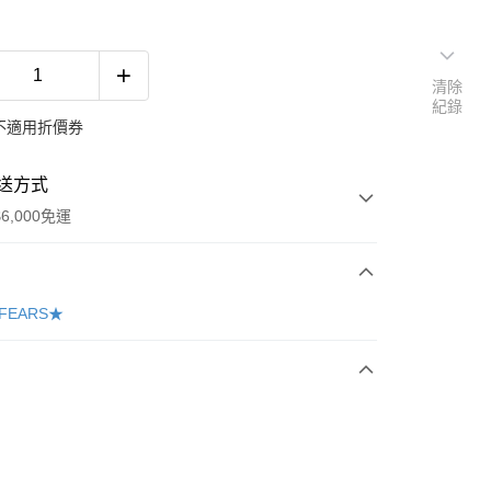
清除
紀錄
不適用折價券
送方式
6,000免運
次付款
FEARS★
享後付
FTEE先享後付」】