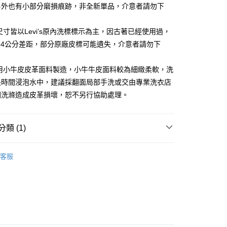
另外也有小部分磨損痕跡，非全新單品，介意者請勿下
年的使用者請事先徵得法定代理人或監護人之同意方可使用
E先享後付」，若未經同意申辦者引起之損失，本公司不負相關責
尺寸皆以Levi’s原內洗標標示為主，因古著已經使用過，
AFTEE先享後付」時，將依據個別帳號之用戶狀況，依本公司
核予不同之上限額度；若仍有額度不足之情形，本公司將視審查
-4公分差距，部分原廠皮標可能遺失，介意者請勿下
用戶進行身份認證。
一人註冊多個帳號或使用他人資訊註冊。若發現惡意使用之情
採用小牛皮皮革面料製造，小牛牛皮面料較為細緻柔軟，洗
科技股份有限公司將有權停止該用戶之使用額度並採取法律行
長時間浸泡水中，建議採翻面局部手洗或交由專業洗衣店
因洗滌造成皮革損壞，恕不另行協助處理。
類 (1)
FEARS★
★ 特別訂製類 ▎SPECIAL ITEMS
古著
客服
NTAGE JEANS