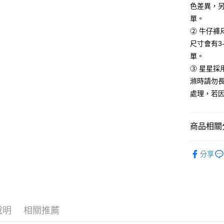
色差異，
３．未成
「AFTE
單。
任。
⓶ 牛仔褲
４．使用「
即時審查
尺寸會有3
結果請求
單。
５．嚴禁
⓷ 星星
形，恩沛
動。
滌時請勿
處理，若
商品相關分
★GOTNO
分享
牛仔褲 ▎VI
說明
相關推薦