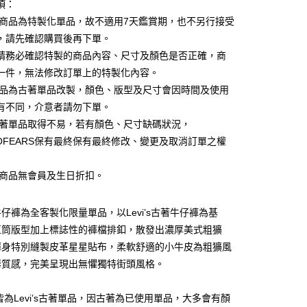
項：
先享後付是「在收到商品之後才付款」的支付方式。 讓您購物簡單
心！
款商品為特製化單品，故不適用7天鑑賞期，也不另行接受
：不需註冊會員、不需綁卡、不需儲值。
，請先確認購買後再下單。
：只要手機號碼，簡訊認證，即可結帳。
請務必確認特製的商品內容、尺寸及顏色是否正確，商
：先確認商品／服務後，再付款。
一件，無法修改訂單上的特製化內容。
EE先享後付」結帳流程】
商品為古著單品改製，顏色、版型及尺寸會因時間及使用
90，滿NT$6,000(含以上)免運費
方式選擇「AFTEE先享後付」後，將跳轉至「AFTEE先享後
頁面，進行簡訊認證並確認金額後，即可完成結帳。
有不同，介意者請勿下單。
成立數日內，您將收到繳費通知簡訊。
古著單品取得不易，若有顏色、尺寸缺碼狀況，
費通知簡訊後14天內，點擊此簡訊中的連結，可透過四大超商
20，滿NT$8,000(含以上)免運費
NOFEARS保有最終保有最終修改、變更及取消訂單之權
網路銀行／等多元方式進行付款，方視為交易完成。
：結帳手續完成當下不需立刻繳費，但若您需要取消訂單，請聯
市自取
的店家。未經商家同意取消之訂單仍視為有效，需透過AFTEE
製商品無會員及生日折扣。
繳納相關費用。
否成功請以「AFTEE先享後付 」之結帳頁面顯示為準，若有關於
功／繳費後需取消欲退款等相關疑問，請聯繫「AFTEE先享後
配送
查看運費
仔褲為全客製化限量單品，以Levi’s古著牛仔褲為基
援中心」
https://netprotections.freshdesk.com/support/home
直筒版型加上標誌性的褲檔排釦，散發出濃厚美式粗獷
項】
褲身特別縫製皮革星星貼布，柔軟舒適的小牛皮為粗獷風
恩沛科技股份有限公司提供之「AFTEE先享後付」服務完成之
華質感，完美呈現出無懼獨特街頭風格。
依本服務之必要範圍內提供個人資料，並將交易相關給付款項請
讓予恩沛科技股份有限公司。
：
個人資料處理事宜，請瀏覽以下網址：
皆為Levi’s古著單品，因古著為已使用單品，大多會有顏
ee.tw/terms/#terms3