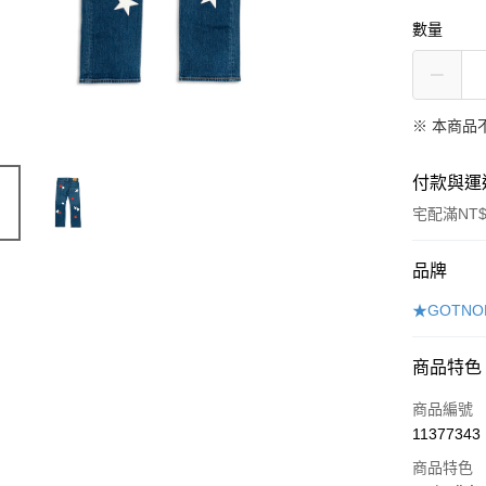
數量
※ 本商品
付款與運
宅配滿NT$
付款方式
品牌
信用卡一
★GOTNO
Apple Pay
商品特色
悠遊付
商品編號
AFTEE先
11377343
相關說明
商品特色
【關於「A