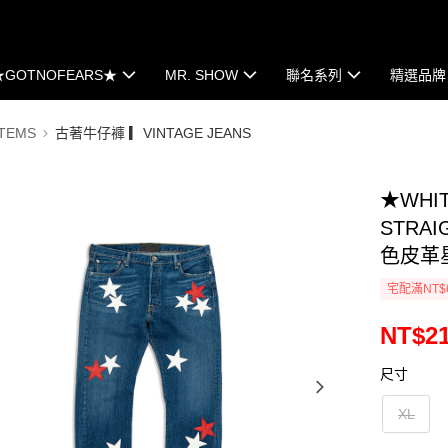
★GOTNOFEARS★
MR. SHOW
聯名系列
精選品牌
TEMS
古著牛仔褲 ▎VINTAGE JEANS
★WHIT
STRAI
色皮革
宅配滿NT$
NT$21
尺寸
XL