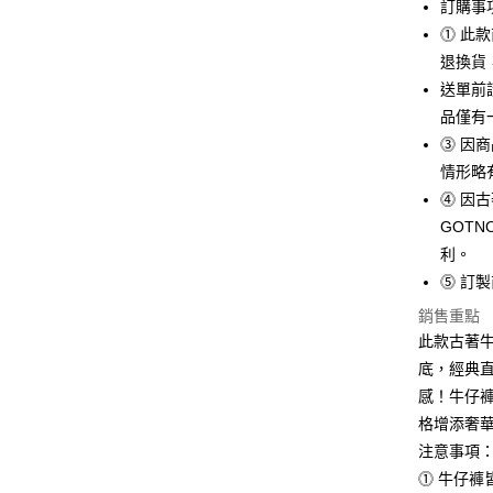
ATM付款
訂購事
AFTEE
便利好安
⓵ 此
１．簡單
退換貨
２．便利
運送方式
送單前
３．安心
品僅有
宅配
【「AFT
⓷ 因
每筆NT$1
１．於結帳
付」結帳
情形略
離島宅配
２．訂單
⓸ 因
３．收到繳
每筆NT$3
GOT
／ATM／
※ 請注意
利。
付款後門
絡購買商品
⓹ 訂
先享後付
免運費
※ 交易是
銷售重點
是否繳費成
國家/地區
此款古著牛
付客戶支
底，經典
【注意事
感！牛仔
１．透過由
格增添奢
交易，需
求債權轉
注意事項
２．關於
⓵ 牛仔褲
https://aft