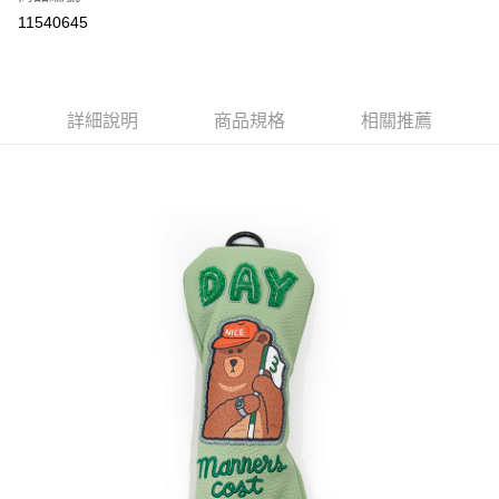
Apple Pay
11540645
悠遊付
AFTEE先享後付
相關說明
詳細說明
商品規格
相關推薦
【關於「AFTEE先享後付」】
ATM付款
AFTEE先享後付是「在收到商品之後才付款」的支付方式。 讓您購物簡單
便利好安心！
１．簡單：不需註冊會員、不需綁卡、不需儲值。
運送方式
２．便利：只要手機號碼，簡訊認證，即可結帳。
３．安心：先確認商品／服務後，再付款。
付款後全家取貨
每筆NT$60
【「AFTEE先享後付」結帳流程】
１．於結帳方式選擇「AFTEE先享後付」後，將跳轉至「AFTEE先享後付」
付款後7-11取貨
結帳頁面，進行簡訊認證並確認金額後，即可完成結帳。
２．訂單成立數日內，您將收到繳費通知簡訊。
每筆NT$60
３．收到繳費通知簡訊後14天內，點擊此簡訊中的連結，可透過四大超商／
ATM／網路銀行／等多元方式進行付款，方視為交易完成。
宅配
※ 請注意：結帳手續完成當下不需立刻繳費，但若您需要取消訂單，請聯絡
每筆NT$190，滿NT$6,000(含以上)免運費
購買商品的店家。未經商家同意取消之訂單仍視為有效，需透過AFTEE先享
後付繳納相關費用。
離島宅配
※ 交易是否成功請以「AFTEE先享後付 」之結帳頁面顯示為準，若有關於
是否繳費成功／繳費後需取消欲退款等相關疑問，請聯繫「AFTEE先享後付
每筆NT$320，滿NT$8,000(含以上)免運費