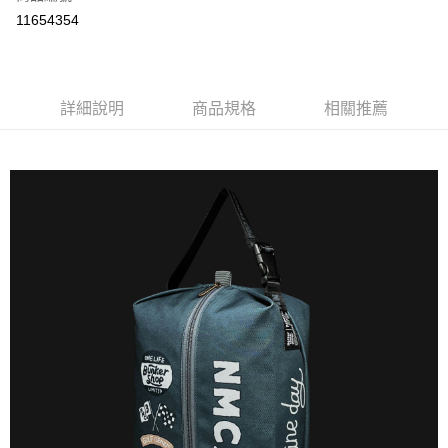
Apple Pay
11654354
悠遊付
AFTEE先享後付
相關說明
詳細說明
商品規格
相關推薦
【關於「AFTEE先享後付」】
ATM付款
AFTEE先享後付是「在收到商品之後才付款」的支付方式。 讓您購物簡單
便利好安心！
１．簡單：不需註冊會員、不需綁卡、不需儲值。
運送方式
２．便利：只要手機號碼，簡訊認證，即可結帳。
３．安心：先確認商品／服務後，再付款。
付款後全家取貨
每筆NT$60
【「AFTEE先享後付」結帳流程】
１．於結帳方式選擇「AFTEE先享後付」後，將跳轉至「AFTEE先享後付」
付款後7-11取貨
結帳頁面，進行簡訊認證並確認金額後，即可完成結帳。
２．訂單成立數日內，您將收到繳費通知簡訊。
每筆NT$60
３．收到繳費通知簡訊後14天內，點擊此簡訊中的連結，可透過四大超商／
ATM／網路銀行／等多元方式進行付款，方視為交易完成。
宅配
※ 請注意：結帳手續完成當下不需立刻繳費，但若您需要取消訂單，請聯絡
每筆NT$190，滿NT$6,000(含以上)免運費
購買商品的店家。未經商家同意取消之訂單仍視為有效，需透過AFTEE先享
後付繳納相關費用。
離島宅配
※ 交易是否成功請以「AFTEE先享後付 」之結帳頁面顯示為準，若有關於
是否繳費成功／繳費後需取消欲退款等相關疑問，請聯繫「AFTEE先享後付
每筆NT$320，滿NT$8,000(含以上)免運費