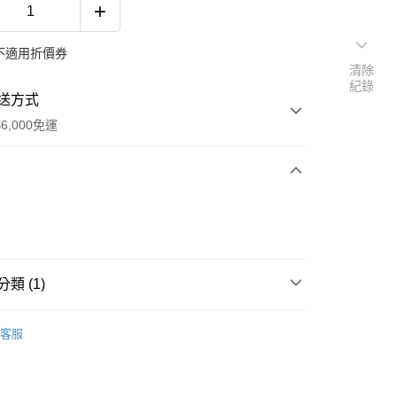
不適用折價券
清除
紀錄
送方式
6,000免運
次付款
類 (1)
享後付
GNF SELECT
NICE MANNERS CLUB
客服
FTEE先享後付」】
先享後付是「在收到商品之後才付款」的支付方式。 讓您購物簡單
心！
：不需註冊會員、不需綁卡、不需儲值。