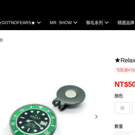
★GOTNOFEARS★
MR. SHOW
聯名系列
精選品牌
UB
★Rela
宅配滿NT$
NT$5
顏色
綠
數量