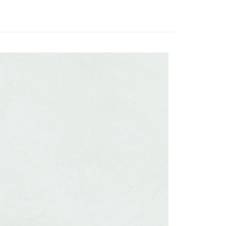
：只要手機號碼，簡訊認證，即可結帳。
：先確認商品／服務後，再付款。
家取貨
EE先享後付」結帳流程】
0
方式選擇「AFTEE先享後付」後，將跳轉至「AFTEE先享後
頁面，進行簡訊認證並確認金額後，即可完成結帳。
1取貨
成立數日內，您將收到繳費通知簡訊。
費通知簡訊後14天內，點擊此簡訊中的連結，可透過四大超商
0
網路銀行／等多元方式進行付款，方視為交易完成。
：結帳手續完成當下不需立刻繳費，但若您需要取消訂單，請聯
的店家。未經商家同意取消之訂單仍視為有效，需透過AFTEE
繳納相關費用。
90，滿NT$6,000(含以上)免運費
否成功請以「AFTEE先享後付 」之結帳頁面顯示為準，若有關於
功／繳費後需取消欲退款等相關疑問，請聯繫「AFTEE先享後
援中心」
https://netprotections.freshdesk.com/support/home
20，滿NT$8,000(含以上)免運費
項】
市自取
恩沛科技股份有限公司提供之「AFTEE先享後付」服務完成之
依本服務之必要範圍內提供個人資料，並將交易相關給付款項請
讓予恩沛科技股份有限公司。
個人資料處理事宜，請瀏覽以下網址：
配送
查看運費
ee.tw/terms/#terms3
年的使用者請事先徵得法定代理人或監護人之同意方可使用
E先享後付」，若未經同意申辦者引起之損失，本公司不負相關責