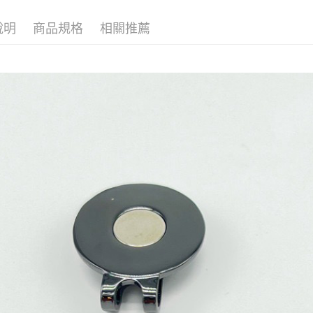
２．便利
運送方式
３．安心
說明
商品規格
相關推薦
付款後全
【「AFT
每筆NT$6
１．於結帳
付」結帳
付款後7-1
２．訂單
３．收到繳
每筆NT$6
／ATM／
※ 請注意
宅配
絡購買商品
先享後付
每筆NT$1
※ 交易是
是否繳費成
離島宅配
付客戶支
每筆NT$3
【注意事
付款後門
１．透過由
交易，需
免運費
求債權轉
２．關於
國家/地區
https://aft
３．未成
「AFTE
任。