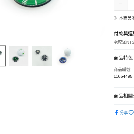
※ 本商品
付款與運
宅配滿NT$
付款方式
商品特色
信用卡一
商品編號
11654495
Apple Pay
悠遊付
商品相關分
AFTEE先
精選品牌 ▎
相關說明
分享
【關於「A
ATM付款
AFTEE
便利好安
１．簡單