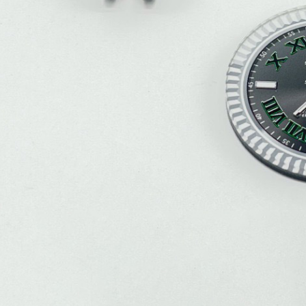
４．使用「
即時審查
結果請求
５．嚴禁
形，恩沛
動。