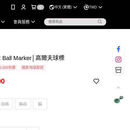
0
中文 (繁體)
TWD
會員服務
x Ball Marker│高爾夫球標
6,000免運
國家/地區配送
00
白綠
黑白
藍