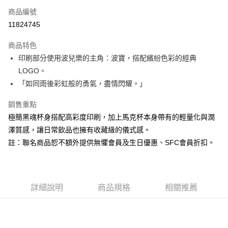
商品編號
AFTEE先享後付
11824745
相關說明
【關於「AFTEE先享後付」】
ATM付款
商品特色
AFTEE先享後付是「在收到商品之後才付款」的支付方式。 讓您購物簡單
便利好安心！
印刷部分使用波兒樂的主角：波寶，搭配繽紛色彩的經典
１．簡單：不需註冊會員、不需綁卡、不需儲值。
運送方式
LOGO。
２．便利：只要手機號碼，簡訊認證，即可結帳。
３．安心：先確認商品／服務後，再付款。
「如同雨後彩虹般的勇氣，盡情閃耀。」
付款後全家取貨
每筆NT$60
【「AFTEE先享後付」結帳流程】
銷售重點
１．於結帳方式選擇「AFTEE先享後付」後，將跳轉至「AFTEE先享後付」
極簡黑魂杯身搭配高彩度印刷，加上馬克杯本身帶有的輕量化與潤
付款後7-11取貨
結帳頁面，進行簡訊認證並確認金額後，即可完成結帳。
２．訂單成立數日內，您將收到繳費通知簡訊。
澤質感，讓日常飲品也擁有收藏級的儀式感。
每筆NT$60
３．收到繳費通知簡訊後14天內，點擊此簡訊中的連結，可透過四大超商／
註：聯名商品恕不額外提供無懼會員及生日優惠、SFC會員折扣。
ATM／網路銀行／等多元方式進行付款，方視為交易完成。
宅配
※ 請注意：結帳手續完成當下不需立刻繳費，但若您需要取消訂單，請聯絡
每筆NT$190，滿NT$6,000(含以上)免運費
購買商品的店家。未經商家同意取消之訂單仍視為有效，需透過AFTEE先享
後付繳納相關費用。
離島宅配
※ 交易是否成功請以「AFTEE先享後付 」之結帳頁面顯示為準，若有關於
詳細說明
商品規格
相關推薦
是否繳費成功／繳費後需取消欲退款等相關疑問，請聯繫「AFTEE先享後付
每筆NT$320，滿NT$8,000(含以上)免運費
客戶支援中心」
https://netprotections.freshdesk.com/support/home
付款後門市自取
【注意事項】