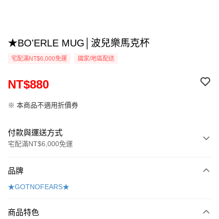
★BO'ERLE MUG│波兒樂馬克杯
宅配滿NT$6,000免運
國家/地區配送
NT$880
※ 本商品不適用折價券
付款與運送方式
宅配滿NT$6,000免運
付款方式
品牌
信用卡一次付款
★GOTNOFEARS★
Apple Pay
商品特色
悠遊付